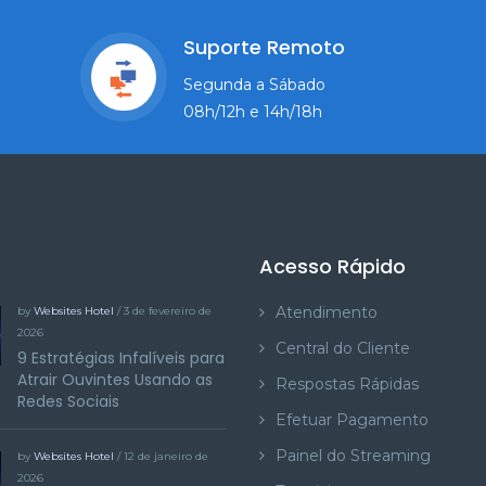
Suporte Remoto
Segunda a Sábado
08h/12h e 14h/18h
Acesso Rápido
Atendimento
by
Websites Hotel
/ 3 de fevereiro de
2026
Central do Cliente
9 Estratégias Infalíveis para
Atrair Ouvintes Usando as
Respostas Rápidas
Redes Sociais
Efetuar Pagamento
Painel do Streaming
by
Websites Hotel
/ 12 de janeiro de
2026