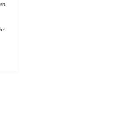
ara
vem