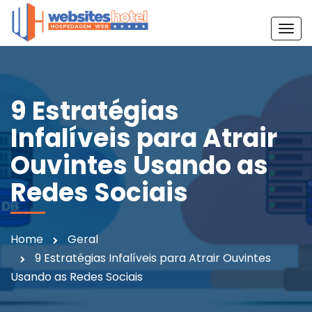
T
o
g
g
l
9 Estratégias
e
Infalíveis para Atrair
n
a
Ouvintes Usando as
v
Redes Sociais
i
g
a
t
Home
Geral
i
9 Estratégias Infalíveis para Atrair Ouvintes
o
Usando as Redes Sociais
n