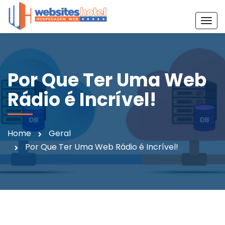
T
o
g
g
l
Por Que Ter Uma Web
e
Rádio é Incrível!
n
a
v
i
Home
Geral
g
Por Que Ter Uma Web Rádio é Incrível!
a
t
i
o
n