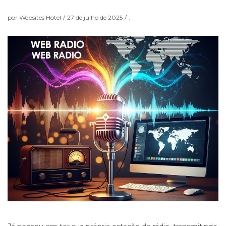
por
Websites Hotel
/
27 de julho de 2025
/
.