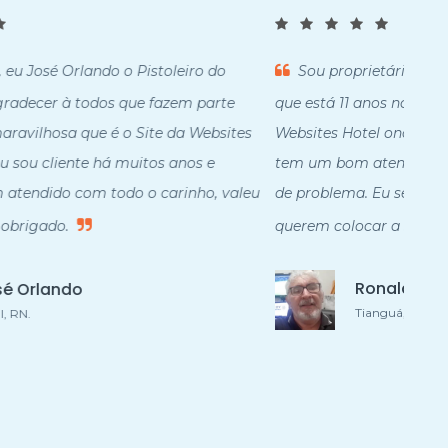
Sou proprietário da Web Rádio Voz do Repórter
que está 11 anos no ar, estou muito satisfeito com a
Emp
es
Websites Hotel onde estou há bastante tempo, e
com
tem um bom atendimento quando há algum tipo
Eu 
leu
de problema. Eu sempre indico para amigos que
ser
querem colocar a sua Web Rádio no ar.
Rád
Ronald Pinheiro
Tianguá, CE.