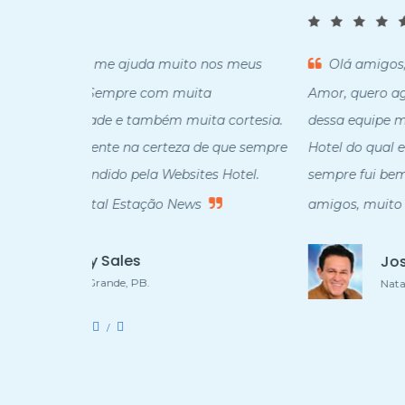
os meus
Olá amigos, eu José Orlando o Pistoleiro do
Amor, quero agradecer à todos que fazem parte
 cortesia.
dessa equipe maravilhosa que é o Site da Websit
 que sempre
Hotel do qual eu sou cliente há muitos anos e
 Hotel.
sempre fui bem atendido com todo o carinho, va
amigos, muito obrigado.
José Orlando
Natal, RN.