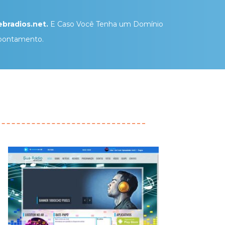
bradios.net.
E Caso Você Tenha um Domínio
pontamento.