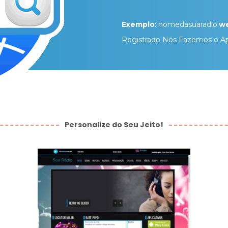
Exemplo
: nomedasuaradio.
we
Registrado Nós Fazemos o A
Personalize do Seu Jeito!