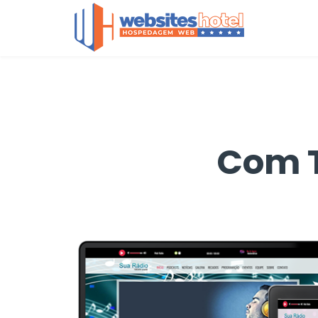
Com T