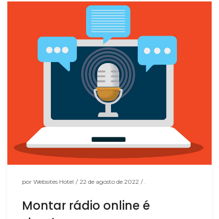
por
Websites Hotel
/
22 de agosto de 2022
/
.
Montar rádio online é