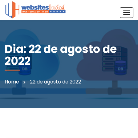
T
o
g
g
l
Dia:
22 de agosto de
e
2022
n
a
v
i
Home
22 de agosto de 2022
g
a
t
i
o
n