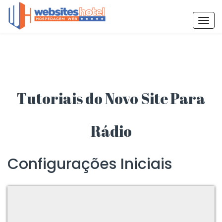
T
o
g
g
l
e
Tutoriais do Novo Site Para
n
a
v
Rádio
i
g
a
Configurações Iniciais
t
i
o
n