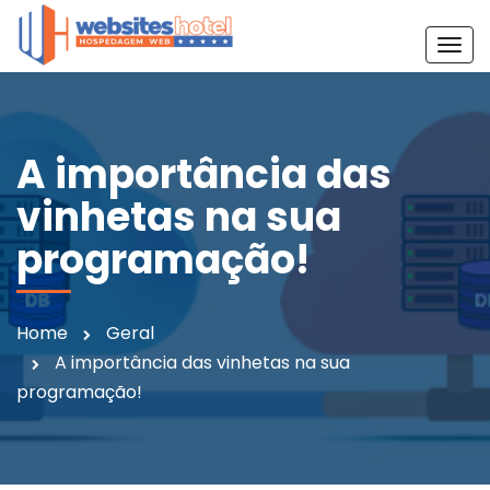
T
o
g
g
l
A importância das
e
vinhetas na sua
n
a
programação!
v
i
g
Home
Geral
a
A importância das vinhetas na sua
t
programação!
i
o
n